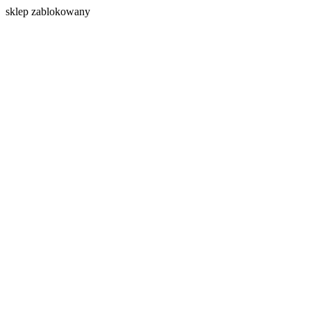
s
klep zablokowany