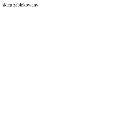
s
klep zablokowany